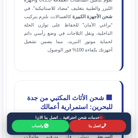
الليزر والطبية بتغليف “مضاد للاستاتيكية”. في
شحن الأجهزة الكبيرة
كالغسالات، نلتزم بتركيب
“براغي الأمان” للحفاظ على توازن الحلة
الداخلية، ونقل الثلاجات في وضع رأسي دائم
لحماية موتور التبريد، مما يضمن تشغيل
أجهزتك بكفاءة 100% فور الوصول.
🏢 شحن الأثاث المكتبي من جدة
للبحرين: استمرارية أعمالك
خدمات شحن احترافية .. اتصل بنا الان!
ندعم الشركات والمكاتب بجدة الراغبة في
اتصل بنا
واتساب
التوسع بالبحرين عبر خدمة
شحن المكاتب
السريعة
. نتولى فك وترقيم طاولات