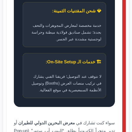
💎 شحن المقتنيات الثمينة:
خدمة مخصصة لمعارض المجوهرات والتحف
بجدة؛ تشمل صناديق فولاذية مبطنة وحراسة
لوجستية مشددة عبر الجسر.
🏗️ خدمات الـ On-Site Setup:
لا نتوقف عند التوصيل؛ فريقنا الفني يشارك
في تركيب منصات العرض (Booths) وتوصيل
الأنظمة السمعبصرية في موقع الفعالية.
سواء كنت تشارك في
معرض البحرين الدولي للطيران
أو
تدير متجراً إلكترونياً يطلق “البوب أب ستور” (Pop-up