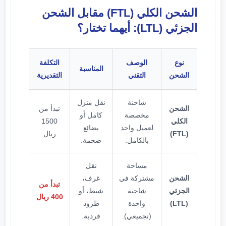
الشحن الكلي (FTL) مقابل الشحن
الجزئي (LTL): أيهما تختار؟
نوع
الوصف
التكلفة
المناسبة
الشحن
التقني
التقديرية
شاحنة
نقل منزل
الشحن
تبدأ من
مخصصة
كامل أو
الكلي
1500
لعميل واحد
بضائع
(FTL)
ريال
بالكامل.
ضخمة.
مساحة
نقل
الشحن
مشتركة في
غرف،
تبدأ من
الجزئي
شاحنة
شنط، أو
400 ريال
(LTL)
واحدة
طرود
(تجميعي).
فردية.