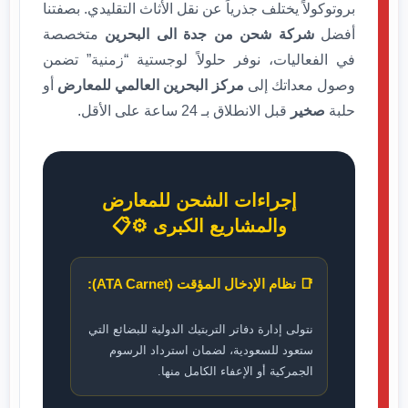
بروتوكولاً يختلف جذرياً عن نقل الأثاث التقليدي. بصفتنا
أفضل
شركة شحن من جدة الى البحرين
متخصصة
في الفعاليات، نوفر حلولاً لوجستية “زمنية” تضمن
وصول معداتك إلى
مركز البحرين العالمي للمعارض
أو
حلبة
صخير
قبل الانطلاق بـ 24 ساعة على الأقل.
إجراءات الشحن للمعارض
والمشاريع الكبرى ⚙️📋
📑 نظام الإدخال المؤقت (ATA Carnet):
نتولى إدارة دفاتر التربتيك الدولية للبضائع التي
ستعود للسعودية، لضمان استرداد الرسوم
الجمركية أو الإعفاء الكامل منها.