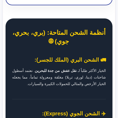
أنظمة الشحن المتاحة: (بري، بحري،
جوي) 🌐
🚛 الشحن البري (الملك للجسر):
الخيار الأكثر طلباً لـ
نقل عفش من جدة للبحرين
. نعتمد أسطول
شاحنات (دينا، لوري، تريلا) مغلقة ومعزولة تماماً، مما يجعله
الخيار الأرخص والمثالي للحمولات الكبيرة والسيارات.
✈️ الشحن الجوي (Express):