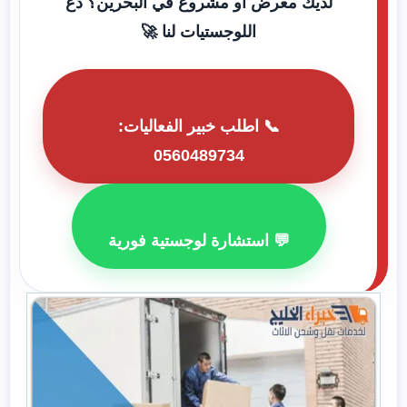
لديك معرض أو مشروع في البحرين؟ دع
اللوجستيات لنا 🚀
📞 اطلب خبير الفعاليات:
0560489734
💬 استشارة لوجستية فورية