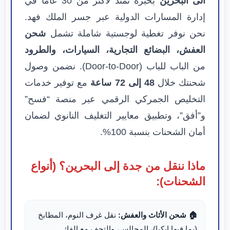
الى البحرين
بخبرة تمتد لأكثر من 30 عاماً في
إدارة المسارات الدولية عبر جسر الملك فهد.
نحن نوفر تغطية لوجستية شاملة تشمل
شحن
العفش، البضائع التجارية، السيارات، والطرود
من الباب للباب (Door-to-Door). نضمن وصول
شحنتك خلال
48 إلى 72 ساعة
مع توفير خدمات
التخليص الجمركي الرقمي عبر منصة “فسح”
و”أفق”، وتطبيق معايير التغليف النانوي لضمان
أمان الشحنات بنسبة 100%.
ماذا ننقل من جدة إلى البحرين؟ (أنواع
الشحنات):
🏠 شحن الأثاث والعفش:
نقل غرف النوم، المطابخ
(بما فيها ايكيا)، المجالس، والتحف مع الفك