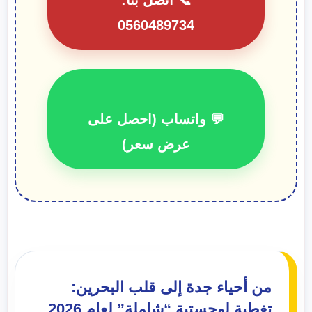
📞 اتصل بنا:
0560489734
💬 واتساب (احصل على
عرض سعر)
من أحياء جدة إلى قلب البحرين:
تغطية لوجستية “شاملة” لعام 2026