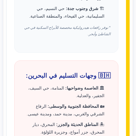
🏗️
شرق وجنوب جدة:
حي النسيم، حي
السليمانية، حي الفيحاء، والمنطقة الصناعية.
* نوفر رافعات هيدروليكية مخصصة للأبراج السكنية في حي
الشاطئ وأبحر.
🇧🇭 وجهات التسليم في البحرين:
🏛️
العاصمة وضواحيها:
المنامة، حي السيف،
الجفير، والعدلية.
🏡
المحافظة الجنوبية والوسطى:
الرفاع
الشرقي والغربي، مدينة حمد، ومدينة عيسى.
🏝️
المناطق الحديثة والجزر:
المحرق، ديار
المحرق، جزر أمواج، وجزيرة اللؤلؤة.