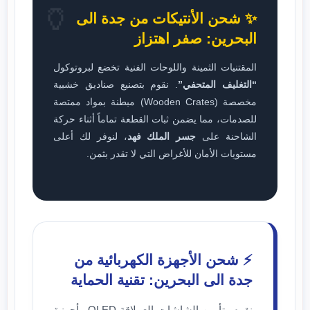
🏺
✨ شحن الأنتيكات من جدة الى
البحرين: صفر اهتزاز
المقتنيات الثمينة واللوحات الفنية تخضع لبروتوكول
“التغليف المتحفي”
. نقوم بتصنيع صناديق خشبية
مخصصة (Wooden Crates) مبطنة بمواد ممتصة
للصدمات، مما يضمن ثبات القطعة تماماً أثناء حركة
الشاحنة على
جسر الملك فهد
، لنوفر لك أعلى
مستويات الأمان للأغراض التي لا تقدر بثمن.
⚡ شحن الأجهزة الكهربائية من
جدة الى البحرين: تقنية الحماية
نقوم بتأمين الشاشات العملاقة OLED وأجهزة