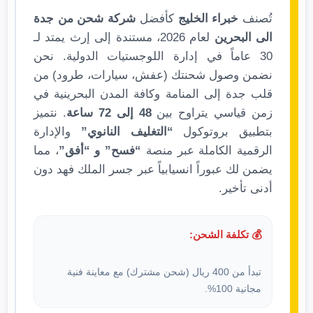
تُصنف
خبراء الخليج
كأفضل
شركة شحن من جدة
الى البحرين
لعام 2026، مستندة إلى إرث يمتد لـ
30 عاماً في إدارة اللوجستيات الدولية. نحن
نضمن وصول شحنتك (عفش، سيارات، طرود) من
قلب جدة إلى المنامة وكافة المدن البحرينية في
زمن قياسي يتراوح بين
48 إلى 72 ساعة
. نتميز
بتطبيق بروتوكول
“التغليف النانوي”
والإدارة
الرقمية الكاملة عبر منصة
“فسح” و “أفق”
، مما
يضمن لك عبوراً انسيابياً عبر جسر الملك فهد دون
أدنى تأخير.
💰 تكلفة الشحن:
تبدأ من 400 ريال (شحن مشترك) مع معاينة فنية
مجانية 100%.