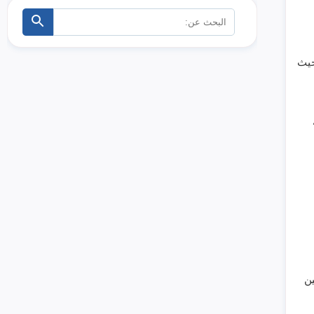
البحث
ابحث
عن:
حيث
ين