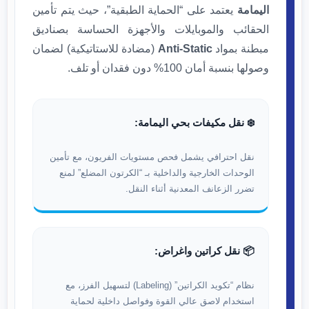
اليمامة
يعتمد على “الحماية الطبقية”، حيث يتم تأمين
الحقائب والموبايلات والأجهزة الحساسة بصناديق
مبطنة بمواد
Anti-Static
(مضادة للاستاتيكية) لضمان
وصولها بنسبة أمان 100% دون فقدان أو تلف.
❄️ نقل مكيفات بحي اليمامة:
نقل احترافي يشمل فحص مستويات الفريون، مع تأمين
الوحدات الخارجية والداخلية بـ “الكرتون المضلع” لمنع
تضرر الزعانف المعدنية أثناء النقل.
📦 نقل كراتين واغراض:
نظام “تكويد الكراتين” (Labeling) لتسهيل الفرز، مع
استخدام لاصق عالي القوة وفواصل داخلية لحماية