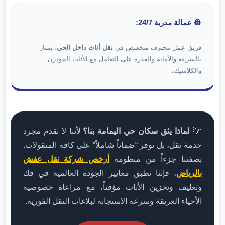
👷 عمالة مدربة 24/7:
فريق عمل محترف متخصص في
نقل أثاث داخل الحي
، يمتاز
بالسرعة والأمانة والقدرة على التعامل مع الأثاث المودرن
والكلاسيك.
💡
لماذا يثق سكان حي اليمامة بنا؟
لأننا لا نقدم مجرد
خدمة نقل، بل نوفر “ضماناً شاملاً” على كافة المنقولات.
بصفتنا جزءاً من منظومة
أرخص شركة نقل عفش
بالرياض
، فإننا نطبق معايير الجودة العالمية في فك
وتغليف وتخزين الأثاث مؤقتاً، مع مراعاة خصوصية
الأحياء العريقة وسرعة الاستجابة لبلاغات النقل الفورية.