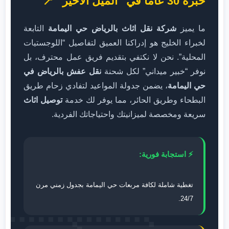
خبرة 30 عاماً في “الميل الأخير” 📍
ما يميز
شركة نقل اثاث بالرياض حي اليمامة
التابعة
لخبراء الخليج هو إدراكنا العميق لتفاصيل “اللوجستيات
المحلية”. نحن لا نكتفي بتقديم فريق عمل محترف، بل
نوفر “خبير ميداني” لكل شحنة
نقل عفش بالرياض في
حي اليمامة
، يضمن جدولة المواعيد لتفادي زحام طريق
البطحاء وطريق الحائر، مما يوفر لك خدمة
توصيل اثاث
سريعة ومخصصة لميزانيتك واحتياجاتك الفردية.
⚡ استجابة فورية:
تغطية شاملة لكافة مربعات حي اليمامة بجدول زمني مرن
24/7.