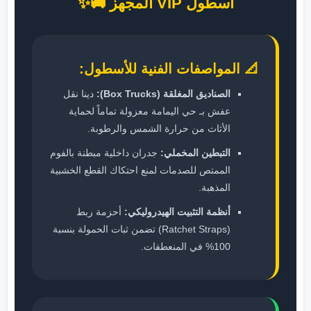
أسطول VIP المجهز 🚚✨
📐 المواصفات الفنية للأسطول:
الصناديق المغلقة (Box Trucks):
دينا نقل
عفش بـ حي اليمامة معزولة تماماً لحماية
الأثاث من حرارة الشمس والرطوبة.
التبطين المخملي:
جدران داخلية مبطنة بالفوم
الممتص للصدمات لمنع احتكاك القطع الخشبية
المذهبة.
أنظمة التثبيت الهيدروليكي:
أحزمة ربط
(Ratchet Straps) تضمن ثبات الحمولة بنسبة
100% في المنعطفات.