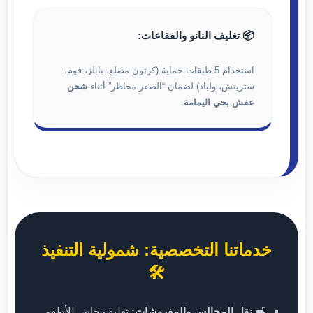
📦 تغليف النانو والفقاعات:
استخدام 5 طبقات حماية (كرتون مضلع، بابلز، فوم،
ستريتش، ولباد) لضمان “الصفر مخاطر” أثناء
شحن
عفش بحي اليمامة
.
خدماتنا التخصصية: شمولية التنفيذ
🛠️
🛋️
نقل المجالس والمفروشات:
تغليف خاص للأطقم