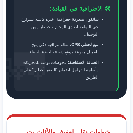
🛠️ الاحترافية في القيادة:
سائقون بمعرفة جغرافية:
خبرة كاملة بشوارع
حي اليمامة لتفادي الزحام واختصار زمن
التوصيل.
🚛
تتبع لحظي GPS:
نظام مراقبة ذكي يتيح
للعميل معرفة موقع شحنته لحظة بلحظة.
الصيانة الاستباقية:
فحوصات يومية للمحركات
وأنظمة الفرامل لضمان “الصفر أعطال” على
الطريق.
خطوات نقل العفش والأثاث بحي