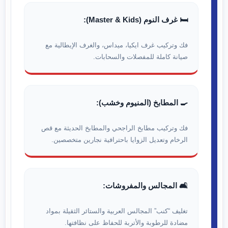
🛏️ غرف النوم (Master & Kids):
فك وتركيب غرف ايكيا، ميداس، والغرف الإيطالية مع
صيانة كاملة للمفصلات والسحابات.
🍳 المطابخ (المنيوم وخشب):
فك وتركيب مطابخ الراجحي والمطابخ الحديثة مع قص
الرخام وتعديل الزوايا باحترافية نجارين متخصصين.
🛋️ المجالس والمفروشات:
تغليف “كنب” المجالس العربية والستائر الثقيلة بمواد
مضادة للرطوبة والأتربة للحفاظ على نظافتها.