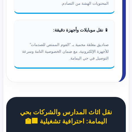
المحتويات الهشة من التصادم.
📱 نقل موبايلات وأجهزة دقيقة:
صناديق مغلقة محمية بـ “الفوم الممتص للصدمات”
للأجهزة الإلكترونية، مع ضمان الخصوصية التامة وسرعة
التوصيل في حي اليمامة.
نقل اثاث المدارس والشركات بحي
اليمامة: احترافية تشغيلية 🏢🏫