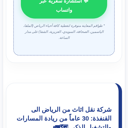
💬 استشارة سعرية عبر
واتساب
* طواقم المعاينة متوفرة لتغطية كافة أحياء الرياض (الملقا،
الياسمين، الصحافة، السويدي، العزيزية، الشفا) على مدار
الساعة.
شركة نقل اثاث من الرياض الى
القنفذة: 30 عاماً من ريادة المسارات
والتشغيل الذكي 🗺️🚛