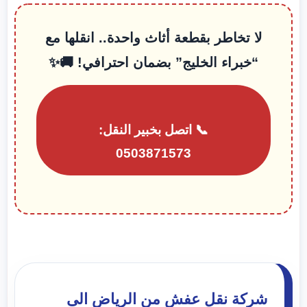
لا تخاطر بقطعة أثاث واحدة.. انقلها مع
“خبراء الخليج” بضمان احترافي! 🚚✨
📞 اتصل بخبير النقل:
0503871573
شركة نقل عفش من الرياض الى