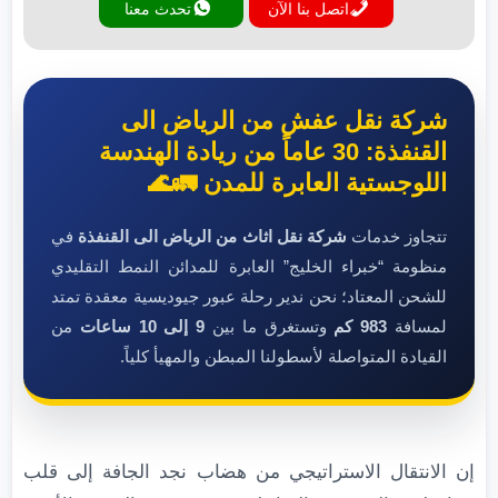
اتصل بنا الآن
تحدث معنا
شركة نقل عفش من الرياض الى
القنفذة: 30 عاماً من ريادة الهندسة
اللوجستية العابرة للمدن 🚛🌊
تتجاوز خدمات
شركة نقل اثاث من الرياض الى القنفذة
في
منظومة “خبراء الخليج” العابرة للمدائن النمط التقليدي
للشحن المعتاد؛ نحن ندير رحلة عبور جيوديسية معقدة تمتد
لمسافة
983 كم
وتستغرق ما بين
9 إلى 10 ساعات
من
القيادة المتواصلة لأسطولنا المبطن والمهيأ كلياً.
إن الانتقال الاستراتيجي من هضاب نجد الجافة إلى قلب