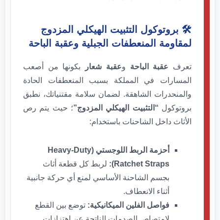
🛠️ بروتوكول التثبيت الهيكلي المزدوج
لمقاومة المنعطفات الجبلية وعقبة الباحة
تعرف
عقبة الباحة
و
عقبة شعار
بكونها من أصعب
المسارات في المملكة بسبب المنعطفات الحادة
والمنحدرات الشاهقة. لضمان سلامة مقتنياتك، نطبق
بروتوكول
“التثبيت الهيكلي المزدوج”
؛ حيث يتم رص
الأثاث داخل الشاحنات باستخدام:
أحزمة الربط اللوجستي (Heavy-Duty
Ratchet Straps):
لربط كل قطعة أثاث
بجسم الشاحنة الأساسي لمنع أي حركة جانبية
أثناء الانعطاف.
فواصل الفلين الميكانيكية:
توضع بين القطع
لامتصاص الصدمات الناتجة عن اهتزازات