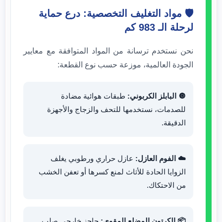
🛡️ مواد التغليف التخصصية: درع حماية
لرحلة الـ 983 كم
نحن نستخدم ترسانة من المواد المتوافقة مع معايير
الجودة العالمية، موزعة حسب نوع القطعة:
🔘 البابلز الكربوني:
طبقات هوائية مضادة
للصدمات، نستخدمها للتحف والزجاج والأجهزة
الدقيقة.
☁️ الفوم العازل:
عازل حراري ورطوبي يغلف
الزوايا الحادة للأثاث لمنع كسرها أو تعفن الخشب
من الاحتكاك.
📦 الكرتون المضلع المقوى:
حاجز خارجي صلب