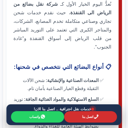
نُعدُّ اليوم الخيار الأول كـ
شركة نقل بضائع من
الرياض الى القنفذة
، حيث نقدم خدمات شحن
تجاري وصناعي متكاملة تخدم المصانع، الشركات،
والمتاجر الكبرى التي تعتمد على التوريد المباشر
من قلب الرياض إلى أسواق القنفذة و”غادة
الجنوب”.
📋 أنواع البضائع التي نتخصص في شحنها:
المعدات الصناعية والإنشائية:
شحن الآلات
الثقيلة وقطع الغيار الصناعية بأمان تام.
السلع الاستهلاكية والمواد الغذائية الجافة:
توريد
بضائع الجملة للمتاجر والأسواق المركزية.
خدمات نقل احترافية .. اتصل بنا الان!
اتصل بنا
واتساب
المستلزمات الطبية والأدوية:
شحن آمن يلتزم
بضوابط الهيئة العامة للغذاء والدواء.