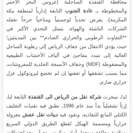
محافظة القنفذة الساحلية (عروس البحر الأحمر
والمخطوطة بـ
غادة الجنوب
التابعة إدارياً لمنطقة مكة
المكرمة)، يفرض تحدياً لوجستياً ومناخياً حرجاً تغفله
الشركات الناشئة والهواة. يتمثل التحدي الأكبر في
**التفاوت الرطوبي والحراري الصادم** بين المدينتين؛
حيث يؤدي الانتقال من جفاف الرياض إلى رطوبة الساحل
العالية إلى تمدد مفاجئ في ألياف الأخشاب الطبيعية
والمضغوطة (MDF) وجفاف الأنسجة الجلدية للمفروشات،
مما يسبب تشققها أو تعفنها إن لم تخضع لبروتوكول عزل
حراري صارم.
لذا، سخرت
شركة نقل من الرياض الى القنفذة
التابعة لنا،
إرثاً تشغيلياً بدأ منذ عام 1996، نطبق فيه تقنيات التغليف
الكتلي المانع للنفاذية، ونقود فيه
دينات نقل عفش
معزولة
حرارياً ومصممة الهيكل لقطع الطريق الدولي السريع
بسلاسة مطلقة وبمعدل أمان ميكروني تصفّر معه احتمالات