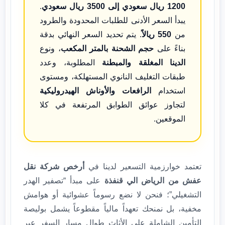
1200 ريال سعودي إلى 3500 ريال سعودي
.
يبدأ السعر الأدنى للطلبات المحدودة والطرود
من
550 ريالاً
. يتم تحديد السعر النهائي بدقة
بناءً على
حجم الشحنة بالمتر المكعب
، ونوع
الدينا المغلقة والمبطنة
المطلوبة، وعدد
طبقات التغليف النانوي المستهلكة، ومستوى
استخدام
الرافعات والأوناش الهيدروليكية
لتجاوز عوائق الطوابق المرتفعة في كلا
الموقعين.
تعتمد خوارزمية التسعير لدينا في
أرخص شركة نقل
عفش من الرياض الي قنفذة
على مبدأ “تصفير الهدر
التشغيلي”؛ فنحن لا نضع رسوماً عشوائية أو هوامش
مخفية، بل نمنحك تعهداً مالياً مقطوعاً يشمل بوليصة
التأمين الشاملة على الأثاث طوال مسار السفر عبر