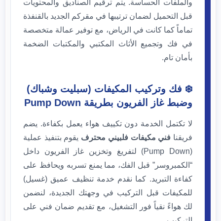
والملفات الحساسة. يتم ترقيم الصناديق والمحتويات
قبل التحميل لضمان ترتيبها في مقركم الجديد بالقنفذة
تماماً كما كانت في الرياض، مع توفير عمالة متخصصة
في فك وتجميع الأثاث المكتبي والمكتبات الضخمة
بأمان تام.
❄️ فك وتركيب المكيفات (سبليت وشباك)
وضبط غاز الفريون بطريقة Pump Down
لا تكتمل الخدمة دون تكييف هواء يعمل بكفاءة. يضم
فريقنا
فني مكيفات فلبيني محترف
يقوم بتنفيذ عملية
(Pump Down) لتفريغ وتخزين غاز الفريون داخل
“الكمبروسر” قبل الفك، مما يمنع تسربه ويحافظ على
كفاءة التبريد. كما نقدم خدمة تنظيف عميق (غسيل)
للمكيفات قبل التركيب في وجهتك الجديدة، لنضمن
لك هواءً نقياً فور التشغيل، مع تقديم ضمان فني على
التركيب.