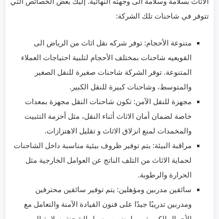
الاثاث بسلامة وسلامة الى وجهته النهائية. إليك بعض الخصائص التي
تتوفر في شاحنات تلك الشركة:
متنوعة الأحجام: توفر شركه نقل اثاث من الرياض الى
القويعيه شاحنات بمختلف الأحجام لتلبية احتياجات العملاء
المتنوعة. توفر الشركة شاحنات صغيرة للنقل الصغير
والمتوسط، وشاحنات كبيرة للنقل الكبير.
مجهزة للنقل الآمن: تكون شاحنات النقل مجهزة بمعدات
خاصة لضمان أمان الاثاث أثناء النقل، مثل أحزمة التثبيت
والمخمدات لمنع انزلاق الاثاث و تقليل الاهتزازات.
مراقبة البيئة: يتم توفير ظروف بيئية مناسبة داخل الشاحنات
لحماية الاثاث من التلف الناتج عن العوامل الخارجية مثل
الحرارة والرطوبة.
سائقين مدربين ومؤهلين: يتم توفير سائقين محترفين
ومدربين تدريبًا جيدًا على فنون القيادة الآمنة والتعامل مع
الأحمال الكبيرة، مما يضمن وصول الشحنة بسلامة الى