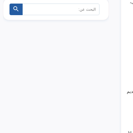
،
البحث
ابحث
عن:
ديم
ائل