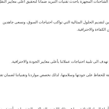
شاحنات المجهزة بأحدث تقنيات التبريد ضماناً لتحقيق أعلى معايير النقل
 لتقديم الحلول المثالية التي تواكب احتياجات السوق، ونسعى جاهدين
الكفاءة والاحترافية.
 الى تلبية احتياجات عملائنا بأعلى معايير الجودة والاحترافية.
ة للحفاظ على جودتها وسلامتها، لذلك نخصص مواردنا وتقنياتنا لضمان تق
اع المواد الغذائية، بما في ذلك اللحوم، الفواكه، والخضروات، بأحدث وس