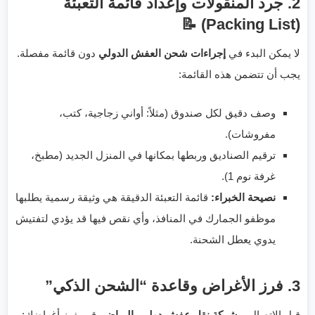
2. جرد المنقولات وإعداد قائمة التعبئة
(Packing List) 📝
لا يمكن البدء في
إجراءات شحن العفش الدولي
دون قائمة مفصلة.
يجب أن تتضمن هذه القائمة:
وصف دقيق لكل صندوق (مثلاً: أواني زجاجية، كتب،
مفروشات).
ترقيم الصناديق وربطها بمكانها في المنزل الجديد (مطبخ،
غرفة نوم 1).
نصيحة الخبراء:
قائمة التعبئة الدقيقة هي وثيقة رسمية يطلبها
موظفو الجمارك في المنافذ، وأي نقص فيها قد يؤدي لتفتيش
يدوي يعطل الشحنة.
3. فرز الأغراض وقاعدة “الشحن الذكي”
قبل الاتصال بـ
شركة نقل عفش دولي بالرياض
، قم بفرز أغراضك: